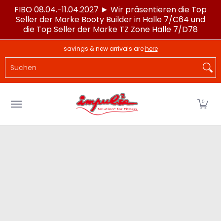
FIBO 08.04.-11.04.2027 ► Wir präsentieren die Top
Zum Hauptinhalt springen
Seller der Marke Booty Builder in Halle 7/C64 und
die Top Seller der Marke TZ Zone Halle 7/D78
LAGERWARE
POWERTEC®
IMPULSE®
SPORTG
savings & new arrivals are
here
Suchen
0