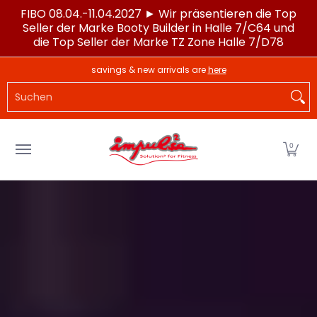
FIBO 08.04.-11.04.2027 ► Wir präsentieren die Top
Zum Hauptinhalt springen
Seller der Marke Booty Builder in Halle 7/C64 und
die Top Seller der Marke TZ Zone Halle 7/D78
LAGERWARE
POWERTEC®
IMPULSE®
SPORTG
savings & new arrivals are
here
Suchen
0