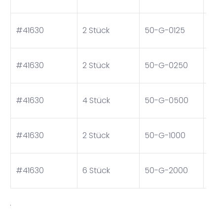
V-
Ha
#41630
2 Stück
50-G-0125
Cla
1.2
Ha
#41630
2 Stück
50-G-0250
Cla
2.5
Ha
#41630
4 Stück
50-G-0500
Cla
Kg
Ha
#41630
2 Stück
50-G-1000
Cla
Kg
Ha
#41630
6 Stück
50-G-2000
Cla
Kg
.