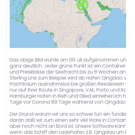
Das obige Bild wurde am 09. uli aufgenommen und zei
ganz deutlich. Jeder grüne Punkt ist ein Containerschi
und Preisklasse der Seefracht bis zu 8 Wochen an War
Sterling Line zum Beispiel wird ab Hafen Qingdao ver
Frachtraum ausnahmslos bei großen Reedereien wie z.
nur auf Ihrer Route in Singapore, VAE, Porto und Rott
Hamburger Hafen in Reih und Glied einreihen.Ich habe
Tage vor Corona 89 Tage während von Qingdao na
Der Grund warum wir uns so schwer tun ein fundierte
daran daß wir zum einen sehr viel Ware in Container
aber noch nicht an Bord ist. Unsere Software kann 
wenn das Schiff den Ladehafen z.B. Qingdao um bei de