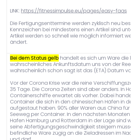
LINK:
https://fitnessimpulse.eu/pages/easy-faqs
Die Fertigungsenttermine werden zyklisch neu bespro
Kennzeichen bei mindestens einen Artikel sind unter B
Artikel werden so schnell wie möglich informiert wenn 
ändert.
Bei dem Status gelb
handelt es sich um Ware die berei
wahrscheinliches Ankunftsdatum uns von der Reederei
wahrscheinlich schon sagt ist das (ETA) Datum von v
Vor der Corona Krise war die reine Verschiffungszeit
35 Tage. Die Corona Zeiten sind aber anders. In Hamb
Containerschiffe erwartet als vorher. Dabei handelt 
Container die sich in den chinesischen Häfen in den
aufgestaut haben. 90% aller Waren aus China für D
Seeweg per Container. In den nächsten Monaten wird
Hafen Hamburg und Rotterdam in der Lage sind weg zu
seine Abfertigungsgeschwindigkeit steigern müssen, 
befindliche Ware zügig an die Zieladressen im Nachla
und darf.