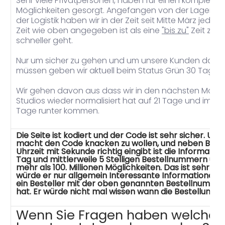
Sehr viele Privatpersonen, haben für einen komplette 
Möglichkeiten gesorgt. Angefangen von der Lagerflä
der Logistik haben wir in der Zeit seit Mitte März jede
Zeit wie oben angegeben ist als eine
"bis zu"
Zeit zu v
schneller geht.
Nur um sicher zu gehen und um unsere Kunden dann n
müssen geben wir aktuell beim Status Grün 30 Tage.
Wir gehen davon aus dass wir in den nächsten Monat
Studios wieder normalisiert hat auf 21 Tage und im H
Tage runter kommen.
Die Seite ist kodiert und der Code ist sehr sicher. Un
macht den Code knacken zu wollen, und neben Bes
Uhrzeit mit Sekunde richtig eingibt ist die Informati
Tag und mittlerweile 5 Stelligen Bestellnummern und
mehr als 100. Millionen Möglichkeiten. Das ist sehr un
würde er nur allgemein Interessante Informationen e
ein Besteller mit der oben genannten Bestellnummer
hat. Er würde nicht mal wissen wann die Bestellung
Wenn Sie Fragen haben welche 