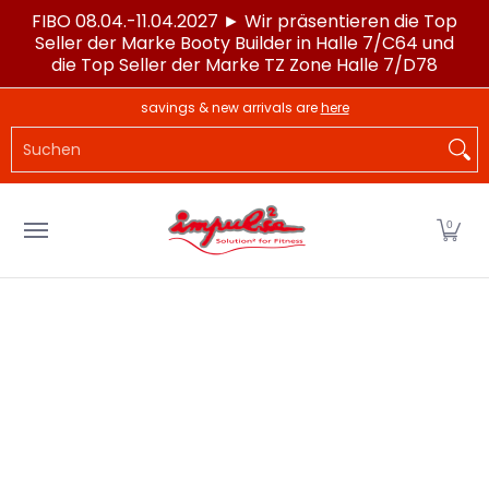
FIBO 08.04.-11.04.2027 ► Wir präsentieren die Top
Zum Hauptinhalt springen
Seller der Marke Booty Builder in Halle 7/C64 und
die Top Seller der Marke TZ Zone Halle 7/D78
LAGERWARE
POWERTEC®
IMPULSE®
SPORTG
savings & new arrivals are
here
Suchen
0