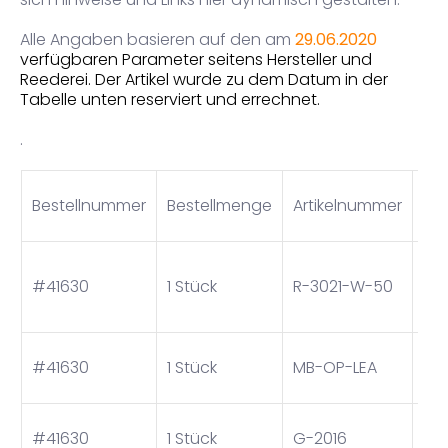
Alle Angaben basieren auf den am
29.06.2020
verfügbaren Parameter seitens Hersteller und
Reederei. Der Artikel wurde zu dem Datum in der
Tabelle unten reserviert und errechnet.
.
Bestellnummer
Bestellmenge
Artikelnummer
Art
Wa
Ha
#41630
1 Stück
R-3021-W-50
Pla
50
BEI
#41630
1 Stück
MB-OP-LEA
MU
TRI
#41630
1 Stück
G-2016