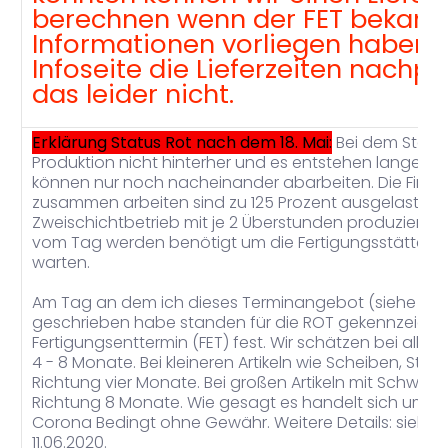
berechnen wenn der FET bekannt 
Informationen vorliegen haben k
Infoseite die Lieferzeiten nachpf
das leider nicht.
Erklärung Status Rot nach dem 18. Mai:
Bei dem Status
Produktion nicht hinterher und es entstehen lange Pro
können nur noch nacheinander abarbeiten. Die Firmen
zusammen arbeiten sind zu 125 Prozent ausgelastet.
Zweischichtbetrieb mit je 2 Überstunden produziert w
vom Tag werden benötigt um die Fertigungsstätte zu
warten.
Am Tag an dem ich dieses Terminangebot (siehe ob
geschrieben habe standen für die ROT gekennzeichnet
Fertigungsenttermin (FET) fest. Wir schätzen bei allen A
4 - 8 Monate. Bei kleineren Artikeln wie Scheiben, Stan
Richtung vier Monate. Bei großen Artikeln mit Schwei
Richtung 8 Monate. Wie gesagt es handelt sich um ei
Corona Bedingt ohne Gewähr. Weitere Details: siehe h
11.06.2020.