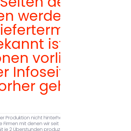
Seiten der
en werden
iefertermin erst
kannt ist.
onen vorliegen
 Infoseite die
Vorher geht das
er Produktion nicht hinterher und es entstehen
ie Firmen mit denen wir seit Jahren zusammen
t je 2 Überstunden produziert wird. Die