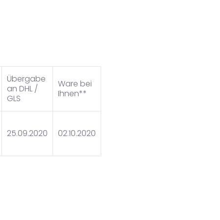
Übergabe
Ware bei
an DHL /
Lieferungen
Ihnen**
GLS
25.09.2020
02.10.2020
LIEFERUNG 1