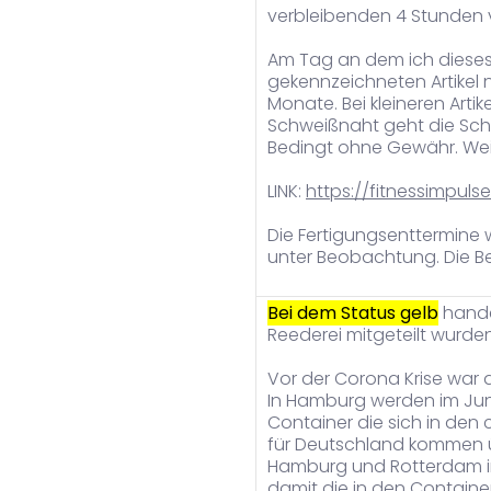
verbleibenden 4 Stunden 
Am Tag an dem ich dieses
gekennzeichneten Artikel no
Monate. Bei kleineren Artik
Schweißnaht geht die Sch
Bedingt ohne Gewähr. Weite
LINK:
https://fitnessimpul
Die Fertigungsenttermine 
unter Beobachtung. Die Bes
Bei dem Status gelb
hande
Reederei mitgeteilt wurde
Vor der Corona Krise war 
In Hamburg werden im Juni
Container die sich in den
für Deutschland kommen ü
Hamburg und Rotterdam in 
damit die in den Containe