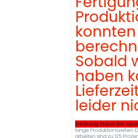
Fertigu
Produkt
konnten 
berechne
Sobald w
haben kö
Lieferze
leider ni
Erklärung Status Rot nach
lange Produktionszeiten. 
arbeiten sind zu 125 Proze