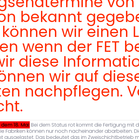
ngsendtermine von 
ion bekannt gegeb
können wir einen L
n wenn der FET be
ir diese Informati
nnen wir auf dieser
iten nachpflegen. 
cht.
 dem 18. Mai:
Bei dem Status rot kommt die Fertigung mit d
Die Fabriken können nur noch nacheinander abarbeiten. D
nt ausgelastet. Das bedeutet das im Zweischichtbetrieb mi