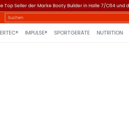
ie Top Seller der Marke Booty Builder in Halle 7/C64 und 
PORTGERÄTE
NUTRITION
XTRA SPORTS
MARKEN
Suchen
ERTEC®
IMPULSE®
SPORTGERÄTE
NUTRITION