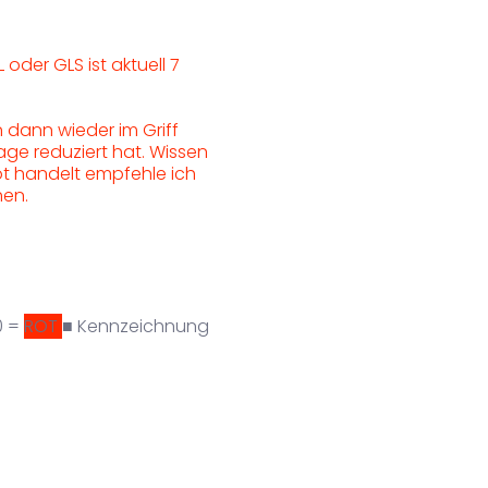
 oder GLS ist aktuell 7
n dann wieder im Griff
age reduziert hat. Wissen
t handelt empfehle ich
hen.
0 =
ROT
■ Kennzeichnung