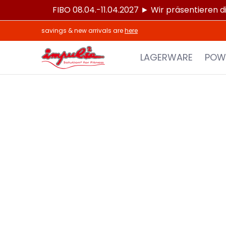
FIBO 08.04.-11.04.2027 ► Wir präsentieren d
Zum Hauptinhalt springen
LAGERWARE
POWERTEC®
IMPULSE®
S
savings & new arrivals are
here
LAGERWARE
POW