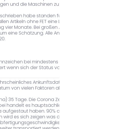
igen und die Maschinen zu warten.
schrieben habe standen für die ROT
en Artikeln ohne FET eine Lieferzeit von 4 - 8
ng vier Monate. Bei großen Artikeln mit
 um eine Schätzung. Alle Angaben sind Corona
20.
nzeichen bei mindestens einen Artikel sind
ert wenn sich der Status von rot auf gelb ändert.
wahrscheinliches Ankunftsdatum uns von der
Datum von vielen Faktoren abhänging.
ina) 35 Tage. Die Corona Zeiten sind aber anders.
bei handelt es hauptsächlich um die vielen
na aufgestaut haben. 90% aller Waren aus China
wird es sich zeigen was die beiden Hafen
Abfertigungsgeschwindigkeit steigern müssen,
weiter transportiert werden kann und darf.