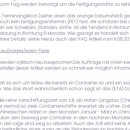
vom Tag werden benötigt um die Fertigungsstätte zu rein
 Terminangebot (siehe oben das orange Datumsfeld) ge
ch kein Fertigungsenttermin (FET) fest. Wir schätzen bei all
eln wie Scheiben, Standen, Griffe ist die Tendenz in Richtu
ätzung in Richtung 8 Monate. Wie gesagt es handelt sich
re Details: siehe hierzu auch den FAQ Artikel vom 11.06.20
se.eu/pages/easy-faqs
werden zyklisch neu besprochen.Die Aufträge mit roten Ken
teller dieser Artikel werden so schnell wie möglich informi
lt es sich um Ware die bereits im Container ist und ein 
n. Wie das Wort wahrscheinlich schon sagt ist das (ETA) 
die reine Verschiffungszeit von z.B. ab Hafen Qingdao (Ch
 viermal so viele Containerschiffe erwartet als vorher. Da
 chinesischen Häfen in den Monaten Januar - März in Chi
ber den Seeweg per Container. In den nächsten Monaten 
der Lage sind weg zu arbeiten. Auch der Zoll wird seine 
r befindliche Ware zügig an die Zieladressen im Nachlauf 