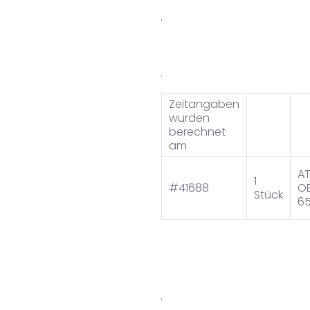
.
.
Zeitangaben
wurden
berechnet
am
AT
1
#41688
O
Stück
6
.