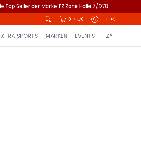
die Top Seller der Marke TZ Zone Halle 7/D78
EVENTS
TZ®
•
0
€0
DE (€)
XTRA SPORTS
MARKEN
EVENTS
TZ®