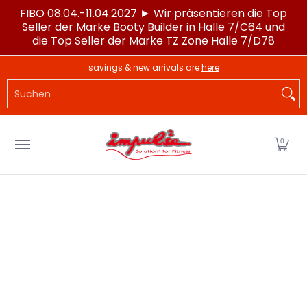
FIBO 08.04.-11.04.2027 ► Wir präsentieren die Top
Zum Hauptinhalt springen
Seller der Marke Booty Builder in Halle 7/C64 und
die Top Seller der Marke TZ Zone Halle 7/D78
LAGERWARE
POWERTEC®
IMPULSE®
SPORTG
savings & new arrivals are
here
Suchen
0