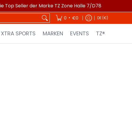
die Top Seller der Marke TZ Zone Halle 7/D78
EVENTS
TZ®
•
0
€0
DE (€)
XTRA SPORTS
MARKEN
EVENTS
TZ®