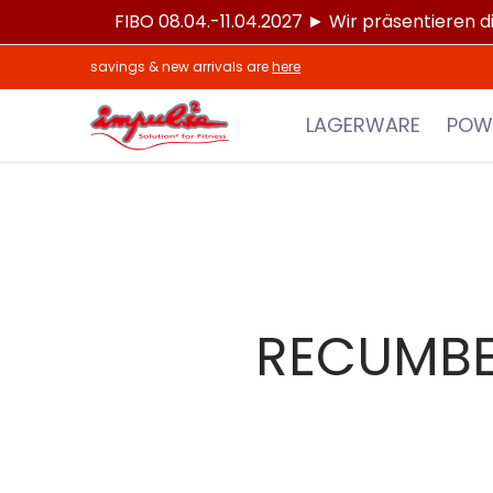
FIBO 08.04.-11.04.2027 ► Wir präsentieren d
Zum Hauptinhalt springen
LAGERWARE
POWERTEC®
IMPULSE®
S
savings & new arrivals are
here
LAGERWARE
POW
RECUMBE