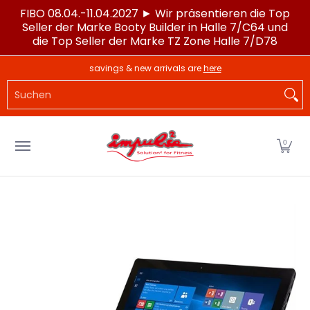
FIBO 08.04.-11.04.2027 ► Wir präsentieren die Top
Zum Hauptinhalt springen
Seller der Marke Booty Builder in Halle 7/C64 und
die Top Seller der Marke TZ Zone Halle 7/D78
LAGERWARE
POWERTEC®
IMPULSE®
SPORTG
savings & new arrivals are
here
Suchen
0
Zum Hauptinhalt springen