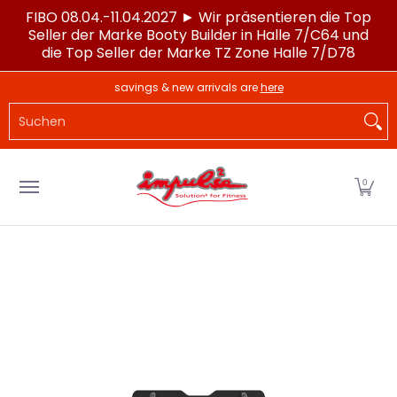
FIBO 08.04.-11.04.2027 ► Wir präsentieren die Top
Zum Hauptinhalt springen
Seller der Marke Booty Builder in Halle 7/C64 und
die Top Seller der Marke TZ Zone Halle 7/D78
LAGERWARE
POWERTEC®
IMPULSE®
SPORTG
savings & new arrivals are
here
Suchen
0
Zum Hauptinhalt springen