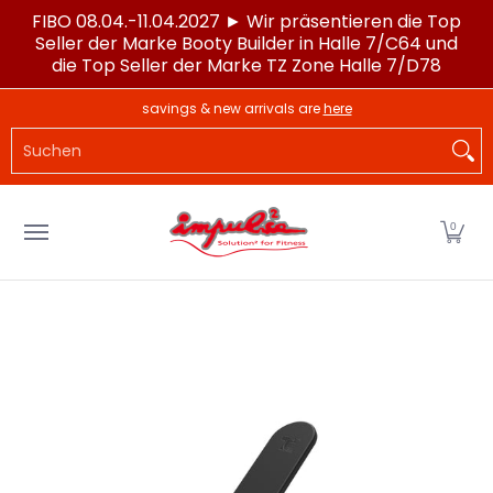
FIBO 08.04.-11.04.2027 ► Wir präsentieren die Top
Zum Hauptinhalt springen
Seller der Marke Booty Builder in Halle 7/C64 und
die Top Seller der Marke TZ Zone Halle 7/D78
LAGERWARE
POWERTEC®
IMPULSE®
SPORTG
savings & new arrivals are
here
Suchen
0
Zum Hauptinhalt springen