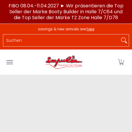
FIBO 08.04.-11.04.2027 ► Wir präsentieren die Top
Zum Hauptinhalt springen
Seller der Marke Booty Builder in Halle 7/C64 und
die Top Seller der Marke TZ Zone Halle 7/D78
LAGERWARE
POWERTEC®
IMPULSE®
SPORTG
savings & new arrivals are
here
Suchen
0