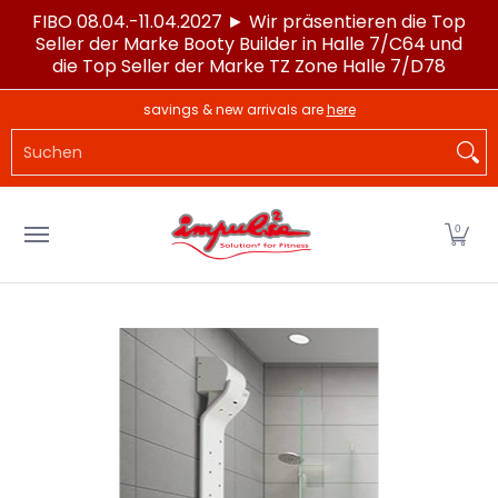
FIBO 08.04.-11.04.2027 ► Wir präsentieren die Top
Zum Hauptinhalt springen
Seller der Marke Booty Builder in Halle 7/C64 und
die Top Seller der Marke TZ Zone Halle 7/D78
LAGERWARE
POWERTEC®
IMPULSE®
SPORTG
savings & new arrivals are
here
Suchen
0
Zum Hauptinhalt springen