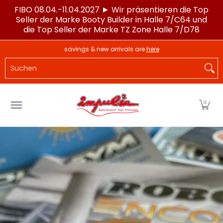
FIBO 08.04.-11.04.2027 ► Wir präsentieren die Top
Zum Hauptinhalt springen
Seller der Marke Booty Builder in Halle 7/C64 und
die Top Seller der Marke TZ Zone Halle 7/D78
LAGERWARE
POWERTEC®
IMPULSE®
SPORTG
savings & new arrivals are
here
Suchen
0