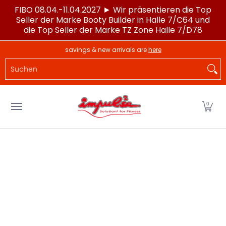
FIBO 08.04.-11.04.2027 ► Wir präsentieren die Top
Zum Hauptinhalt springen
Seller der Marke Booty Builder in Halle 7/C64 und
die Top Seller der Marke TZ Zone Halle 7/D78
LAGERWARE
POWERTEC®
IMPULSE®
SPORTG
savings & new arrivals are
here
Suchen
0