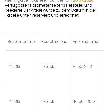
Alle Angaben basieren auf den am
26.07.2020
verfügbaren Parameter seitens Hersteller und
Reederei. Der Artikel wurde zu dem Datum in der
Tabelle unten reserviert und errechnet.
.
Bestellnummer
Bestellmenge
Artikelnummer
Art
Fed
#21313
1 Stück
V-50-2213
50
La
Ant
#21313
1 Stück
LH-50-185-B
20
bis