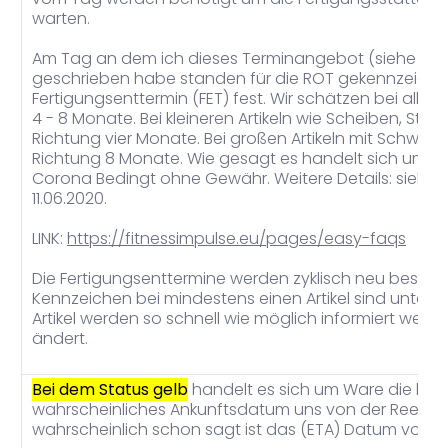
warten.
Am Tag an dem ich dieses Terminangebot (siehe ob
geschrieben habe standen für die ROT gekennzeichnet
Fertigungsenttermin (FET) fest. Wir schätzen bei allen A
4 - 8 Monate. Bei kleineren Artikeln wie Scheiben, Stan
Richtung vier Monate. Bei großen Artikeln mit Schwei
Richtung 8 Monate. Wie gesagt es handelt sich um ei
Corona Bedingt ohne Gewähr. Weitere Details: siehe h
11.06.2020.
LINK:
https://fitnessimpulse.eu/pages/easy-faqs
Die Fertigungsenttermine werden zyklisch neu bespro
Kennzeichen bei mindestens einen Artikel sind unter B
Artikel werden so schnell wie möglich informiert wenn 
ändert.
Bei dem Status gelb
handelt es sich um Ware die berei
wahrscheinliches Ankunftsdatum uns von der Reederei
wahrscheinlich schon sagt ist das (ETA) Datum von v