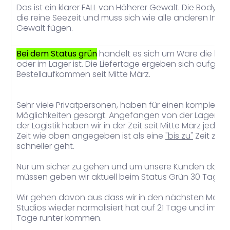
Das ist ein klarer FALL von Höherer Gewalt. Die Body-
die reine Seezeit und muss sich wie alle anderen Im
Gewalt fügen.
Bei dem Status grün
handelt es sich um Ware die ber
oder im Lager ist. Die Liefertage ergeben sich aufgru
Bestellaufkommen seit Mitte März.
Sehr viele Privatpersonen, haben für einen komplette 
Möglichkeiten gesorgt. Angefangen von der Lagerflä
der Logistik haben wir in der Zeit seit Mitte März jede
Zeit wie oben angegeben ist als eine
"bis zu"
Zeit zu v
schneller geht.
Nur um sicher zu gehen und um unsere Kunden dann n
müssen geben wir aktuell beim Status Grün 30 Tage.
Wir gehen davon aus dass wir in den nächsten Monat
Studios wieder normalisiert hat auf 21 Tage und im H
Tage runter kommen.