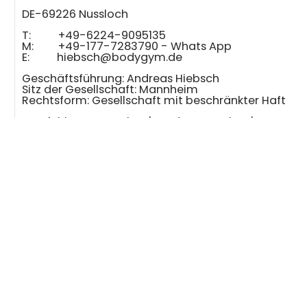
DE-69226 Nussloch
T: +49-6224-9095135
M: +49-177-7283790 - Whats App
E:
hiebsch@bodygym.de
Geschäftsführung: Andreas Hiebsch
Sitz der Gesellschaft: Mannheim
Rechtsform: Gesellschaft mit beschränkter Haftu
Empfehlenswerte Shop's und Partnershop's:
www.Bootybuilder.eu
■
www.fitnessimpulse.eu
■
www
Downloadlink PDF Kataloge -
DROPBOX
IMPRESSUM etc.