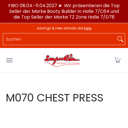
FIBO 08.04.-11.04.2027 ► Wir präsentieren die Top
Zum Hauptinhalt springen
Seller der Marke Booty Builder in Halle 7/C64 und
die Top Seller der Marke TZ Zone Halle 7/D78
LAGERWARE
POWERTEC®
IMPULSE®
SPORTG
savings & new arrivals are
here
Suchen
0
M070 CHEST PRESS