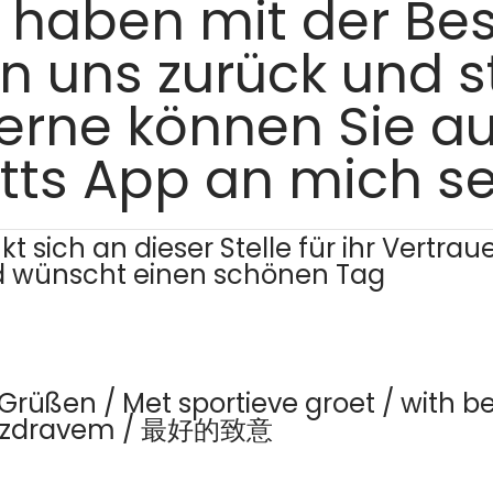
n haben mit der Be
an uns zurück und st
erne können Sie au
tts App an mich s
sich an dieser Stelle für ihr Vertrau
nd wünscht einen schönen Tag
 Grüßen / Met sportieve groet / with 
 pozdravem / 最好的致意