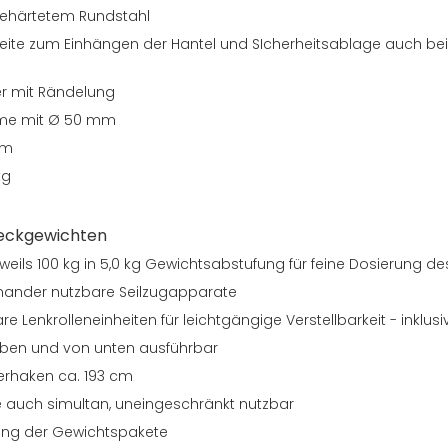
ehärtetem Rundstahl
Seite zum Einhängen der Hantel und SIcherheitsablage auch be
r mit Rändelung
hme mit Ø 50 mm
cm
kg
teckgewichten
weils 100 kg in 5,0 kg Gewichtsabstufung für feine Dosierung 
nander nutzbare Seilzugapparate
re Lenkrolleneinheiten für leichtgängige Verstellbarkeit - inklusi
ben und von unten ausführbar
erhaken ca. 193 cm
wie auch simultan, uneingeschränkt nutzbar
dung der Gewichtspakete