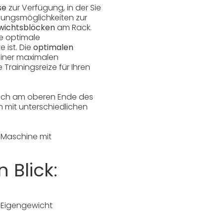
se
zur Verfügung, in der Sie
bungsmöglichkeiten zur
ewichtsblöcken
am Rack.
ne optimale
 ist. Die
optimalen
einer maximalen
Trainingsreize für Ihren
 sich am oberen Ende des
n mit unterschiedlichen
h Maschine
mit
n Blick:
g Eigengewicht