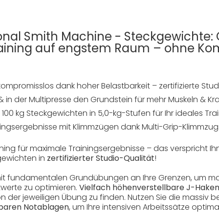
ional Smith Machine - Steckgewichte: 
raining auf engstem Raum – ohne Ko
kompromisslos dank hoher Belastbarkeit – zertifizierte Stud
 in der Multipresse den Grundstein für mehr Muskeln & Kra
100 kg Steckgewichten in 5,0-kg-Stufen für Ihr ideales Tr
iningsergebnisse mit Klimmzügen dank Multi-Grip-Klimmzug
ning für maximale Trainingsergebnisse – das verspricht Ih
gewichten in
zertifizierter Studio-Qualität
!
it fundamentalen Grundübungen an Ihre Grenzen, um ma
werte zu optimieren.
Vielfach höhenverstellbare J-Hake
 der jeweiligen Übung zu finden. Nutzen Sie die massiv 
llbaren Notablagen
, um Ihre intensiven Arbeitssätze optima