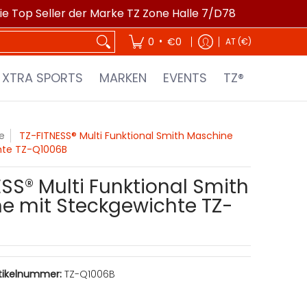
die Top Seller der Marke TZ Zone Halle 7/D78
EVENTS
TZ®
•
0
€0
AT (€)
XTRA SPORTS
MARKEN
EVENTS
TZ®
e
TZ-FITNESS® Multi Funktional Smith Maschine
hte TZ-Q1006B
SS® Multi Funktional Smith
e mit Steckgewichte TZ-
tikelnummer:
TZ-Q1006B