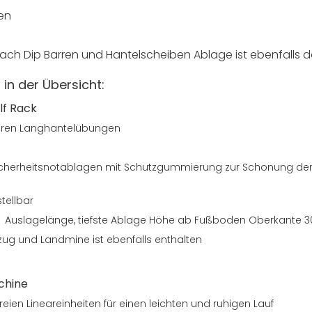
en
ach Dip Barren und Hantelscheiben Ablage ist ebenfalls 
in der Übersicht:
lf Rack
lären Langhantelübungen
Sicherheitsnotablagen mit Schutzgummierung zur Schonung der
tellbar
 Auslagelänge, tiefste Ablage Höhe ab Fußboden Oberkante 
zug und Landmine ist ebenfalls enthalten
chine
freien Lineareinheiten für einen leichten und ruhigen Lauf