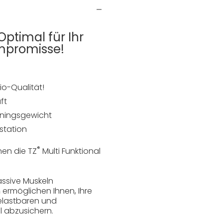
Optimal für Ihr
mpromisse!
io-Qualität!
ft
ainingsgewicht
station
®
nen die TZ
Multi Funktional
ssive Muskeln
n
ermöglichen Ihnen, Ihre
belastbaren und
l abzusichern.