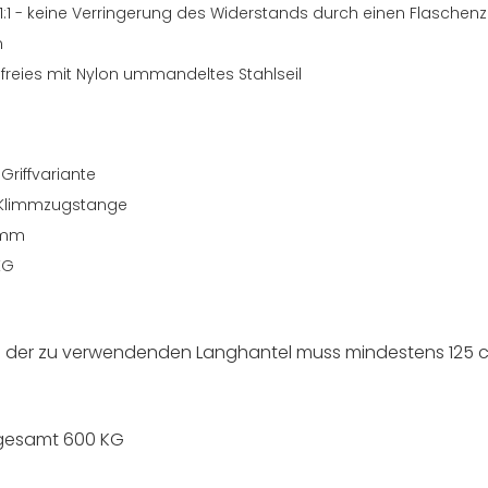
1:1 - keine Verringerung des Widerstands durch einen Flaschenz
n
freies mit Nylon ummandeltes Stahlseil
Griffvariante
n Klimmzugstange
 mm
KG
) der zu verwendenden Langhantel muss mindestens 125 
 gesamt 600 KG