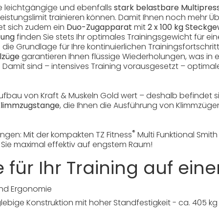
e leichtgängige und ebenfalls
stark belastbare Multipres
istungslimit trainieren können. Damit Ihnen noch mehr Ü
et sich zudem ein
Duo-Zugapparat
mit
2 x 100 kg Steckg
fung
finden Sie stets Ihr optimales Trainingsgewicht für ei
e Grundlage für Ihre kontinuierlichen Trainingsfortschritte
lzüge
garantieren Ihnen flüssige Wiederholungen, was in 
 Damit sind – intensives Training vorausgesetzt – optimale 
Aufbau von Kraft & Muskeln Gold wert – deshalb befindet
Klimmzugstange
, die Ihnen die Ausführung von Klimmzüge
®
ingen: Mit der kompakten TZ Fitness
Multi Funktional Smit
 Sie maximal effektiv auf engstem Raum!
e für Ihr Training auf eine
 und Ergonomie
lebige Konstruktion mit hoher Standfestigkeit - ca. 405 k