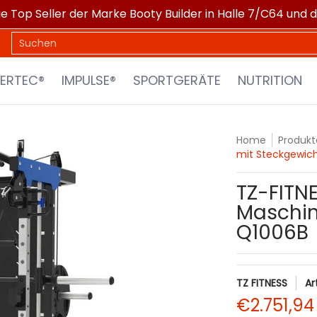
ie Top Seller der Marke Booty Builder in Halle 7/C64 und 
PORTGERÄTE
NUTRITION
XTRA SPORTS
MARKEN
Suchen
ERTEC®
IMPULSE®
SPORTGERÄTE
NUTRITION
Home
Produkt
mit Steckgewic
TZ-FITNE
Maschin
Q1006B
TZ FITNESS
Ar
€2.751,94