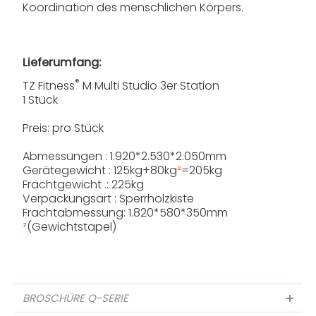
Koordination des menschlichen Körpers.
Lieferumfang:
®
TZ Fitness
M Multi Studio 3er Station
1 Stück
Preis: pro Stück
Abmessungen : 1.920*2.530*2.050mm
Gerätegewicht : 125kg+80kg
²
=205kg
Frachtgewicht .: 225kg
Verpackungsart : Sperrholzkiste
Frachtabmessung: 1.820*580*350mm
²
(Gewichtstapel)
BROSCHÜRE Q-SERIE