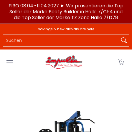
FIBO 08.04.-11.04.2027 ► Wir präsentieren die Top
Zum Hauptinhalt springen
Seller der Marke Booty Builder in Halle 7/C64 und
die Top Seller der Marke TZ Zone Halle 7/D78
LAGERWARE
POWERTEC®
IMPULSE®
SPORTG
savings & new arrivals are
here
Suchen
0
Zum Hauptinhalt springen